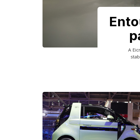
Ento
p
A Eic
stab