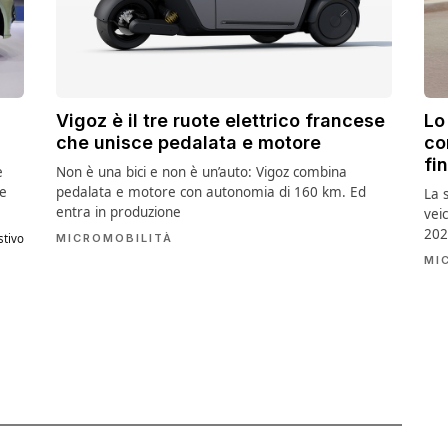
Vigoz è il tre ruote elettrico francese
Lo
che unisce pedalata e motore
co
fi
e
Non è una bici e non è un’auto: Vigoz combina
le
pedalata e motore con autonomia di 160 km. Ed
La 
entra in produzione
veic
202
stivo
MICROMOBILITÀ
MI