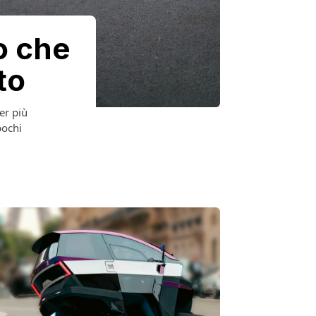
o che
to
er più
pochi